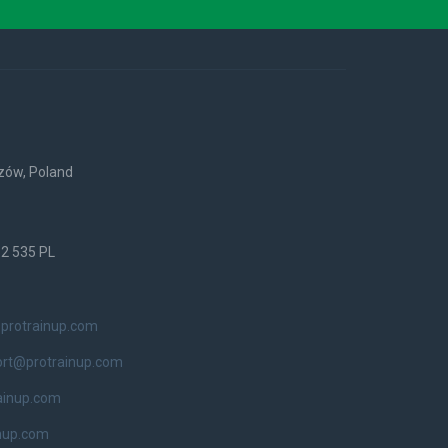
rzów, Poland
52 535 PL
protrainup.com
ort@protrainup.com
ainup.com
nup.com