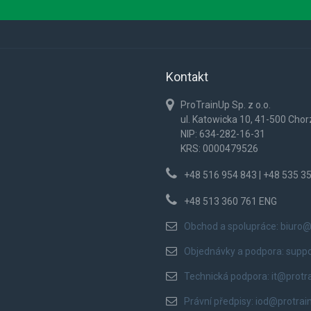
Kontakt
ProTrainUp Sp. z o.o.
ul. Katowicka 10, 41-500 Cho
NIP: 634-282-16-31
KRS: 0000479526
+48 516 954 843 | +48 535 3
+48 513 360 761 ENG
Obchod a spolupráce:
biuro@
Objednávky a podpora:
supp
Technická podpora:
it@protr
Právní předpisy:
iod@protrai