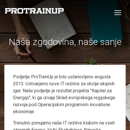
Naša zgodovina, naše sanje
Podjetje ProTrainUp je bilo ustanovljeno avgusta
2013. Ustvarjamo nove IT rešitve za okolje ekipnih
iger. Naše podjetje je rezultat projekta "Kapital za
Energijo", ki ga izvaja Sklad evropskega regijskega
razvoja pod Operacijskim programom inovativne
ekonomije.
Trenutno ponujamo naše IT rešitve klubom na vseh
stopnjah Evrope, klubi Ekstraklasa. Največja