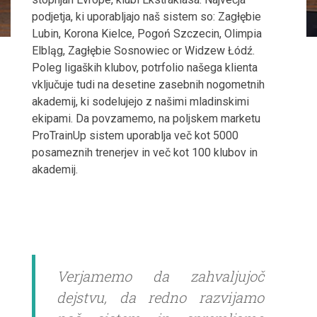
podjetja, ki uporabljajo naš sistem so: Zagłębie
Lubin, Korona Kielce, Pogoń Szczecin, Olimpia
Elbląg, Zagłębie Sosnowiec or Widzew Łódź.
Poleg ligaških klubov, potrfolio našega klienta
vključuje tudi na desetine zasebnih nogometnih
akademij, ki sodelujejo z našimi mladinskimi
ekipami. Da povzamemo, na poljskem marketu
ProTrainUp sistem uporablja več kot 5000
posameznih trenerjev in več kot 100 klubov in
akademij.
Verjamemo da zahvaljujoč
dejstvu, da redno razvijamo