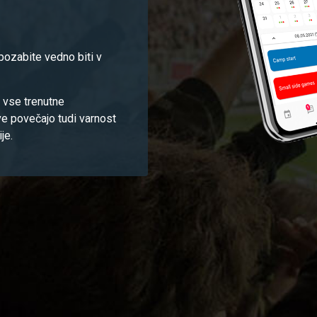
 pozabite vedno biti v
 vse trenutne
ve povečajo tudi varnost
je.