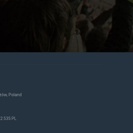
rzów, Poland
52 535 PL