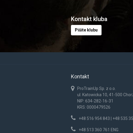
Kontakt kluba
Pišite klubu
Kontakt
ProTrainUp Sp. z o.o.
ul. Katowicka 10, 41-500 Cho
NIP: 634-282-16-31
KRS: 0000479526
+48 516 954 843 | +48 535 3
+48 513 360 761 ENG