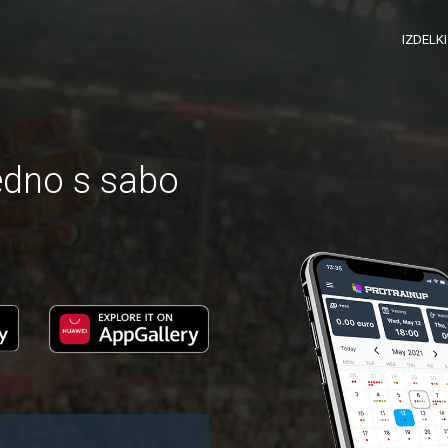
IZDELK
edno s sabo