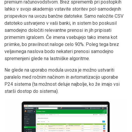
premium računovodstvom. Brez sprememb pri postopkih
lahko v svojo akademijo vstavite storitev pol-samodejnih
prispevkov na uvozu bančne datoteke. Samo naložite CSV
datoteko ustvarjeno v vaši banki, in sistem bo poskusil
samodejno določiti relevantne prenosi in jih pripisati
primernim igralcem. Če imena vsebujejo tako imena kot
priimke, bo pravilnost naloge celo 90%. Poleg tega brez
veljavnega naslova bodo nekateri prenosi samodejno
spremenjeni glede na lastniške algoritme.
Ne glede na uporabo modula uvoza je možno ustvariti
paralelo med ročnim načinom in avtomatizacijo uporabe
P24 sistema (ta možnost deluje najbolje, ko že imajo vsi
starši dostop do sistema).