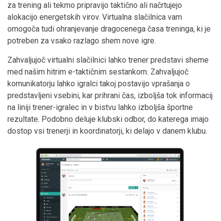
za trening ali tekmo pripravijo taktično ali načrtujejo
alokacijo energetskih virov. Virtualna slačilnica vam
omogoča tudi ohranjevanje dragocenega časa treninga, ki je
potreben za vsako razlago shem nove igre.
Zahvaljujoč virtualni slačilnici lahko trener predstavi sheme
med našim hitrim e-taktičnim sestankom. Zahvaljujoč
komunikatorju lahko igralci takoj postavijo vprašanja o
predstavljeni vsebini, kar prihrani čas, izboljša tok informacij
na liniji trener-igralec in v bistvu lahko izboljša športne
rezultate. Podobno deluje klubski odbor, do katerega imajo
dostop vsi trenerji in koordinatorji, ki delajo v danem klubu.