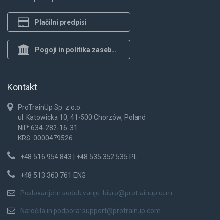
Plačilni predpisi
Pogoji in politika zasebnosti
Kontakt
ProTrainUp Sp. z o.o.
ul. Katowicka 10, 41-500 Chorzów, Poland
NIP: 634-282-16-31
KRS: 0000479526
+48 516 954 843 | +48 535 352 535 PL
+48 513 360 761 ENG
Poslovanje in sodelovanje:
biuro@protrainup.com
Naročila in podpora:
support@protrainup.com