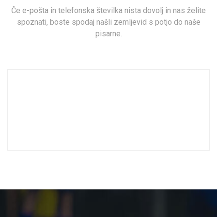
Če e-pošta in telefonska številka nista dovolj in nas želite
spoznati, boste spodaj našli zemljevid s potjo do naše
pisarne.